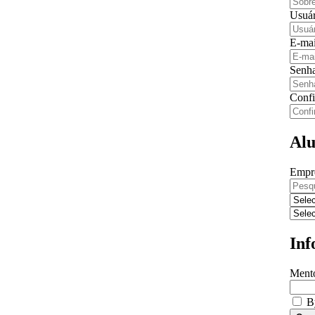
Usuár
E-mai
Senh
Confi
Al
Empr
Inf
Ment
B