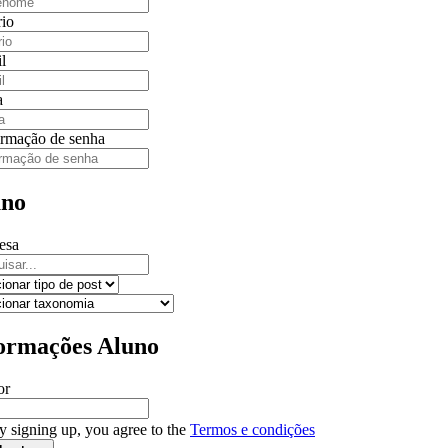
io
l
a
rmação de senha
uno
esa
ormações Aluno
or
y signing up, you agree to the
Termos e condições