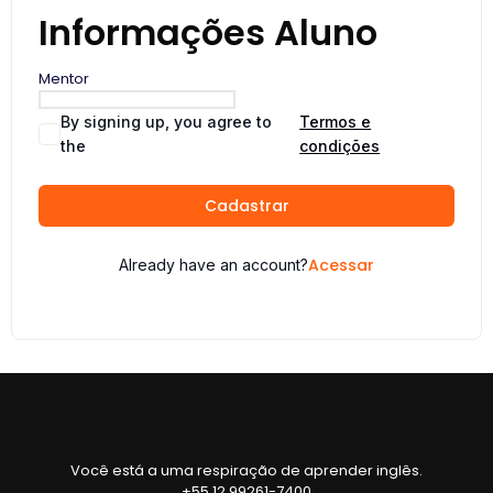
Informações Aluno
Mentor
By signing up, you agree to
Termos e
the
condições
Cadastrar
Acessar
Already have an account?
Você está a uma respiração de aprender inglês.
+55 12 99261-7400