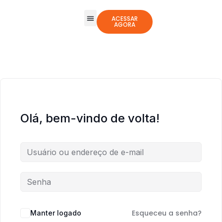
ACESSAR
AGORA
Todos os Cursos
Jogos Integrativos
Olá, bem-vindo de volta!
Esqueceu a senha?
Manter logado