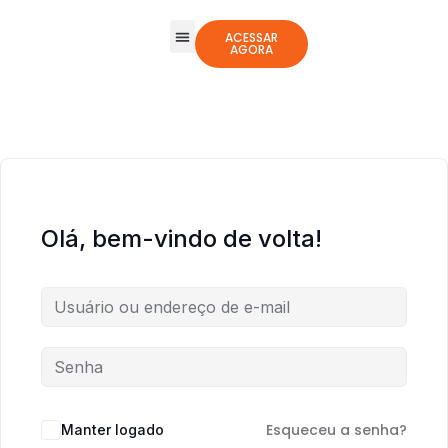
ACESSAR
AGORA
Todos os Cursos
Jogos Integrativos
Olá, bem-vindo de volta!
Esqueceu a senha?
Manter logado