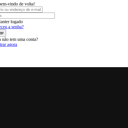
bem-vindo de volta!
anter logado
ceu a senha?
ar
 não tem uma conta?
trar agora