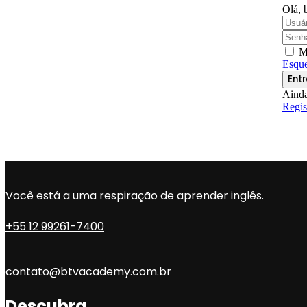
Olá, 
M
Esque
Entr
Ainda
Regis
Você está a uma respiração de aprender inglês.
+55 12 99261-7400
contato@btvacademy.com.br
Descubra