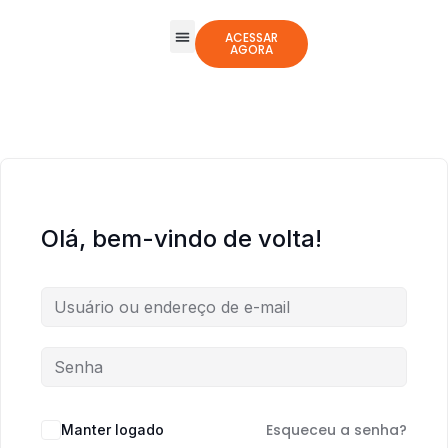
ACESSAR
AGORA
Todos os Cursos
Jogos Integrativos
Olá, bem-vindo de volta!
Esqueceu a senha?
Manter logado