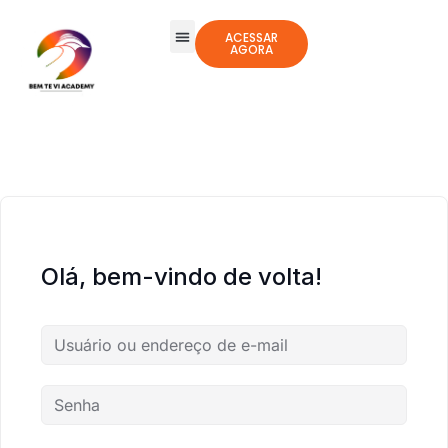
ACESSAR
AGORA
Todos os Cursos
Jogos Integrativos
Olá, bem-vindo de volta!