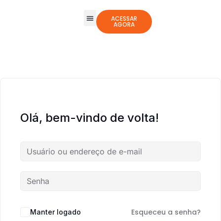
ACESSAR
AGORA
Todos os Cursos
Jogos Integrativos
Olá, bem-vindo de volta!
Esqueceu a senha?
Manter logado