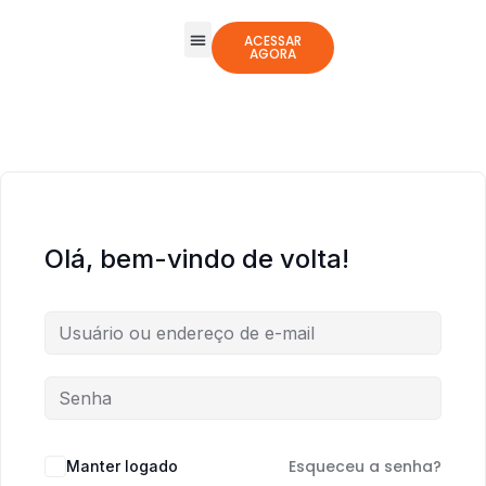
ACESSAR
AGORA
Todos os Cursos
Jogos Integrativos
Olá, bem-vindo de volta!
Esqueceu a senha?
Manter logado