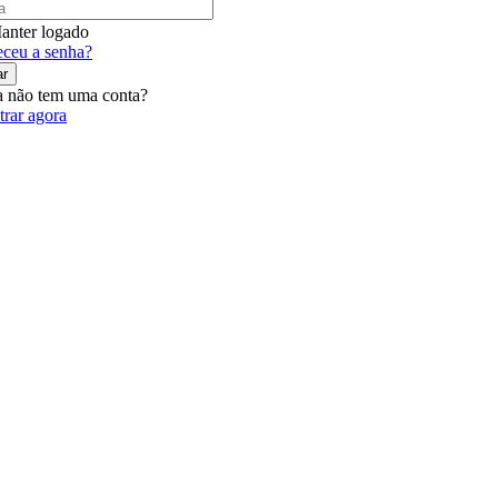
anter logado
ceu a senha?
ar
 não tem uma conta?
trar agora