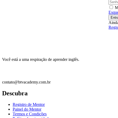
M
Esque
Entr
Ainda
Regis
Você está a uma respiração de aprender inglês.
+55 12 99261-7400
contato@btvacademy.com.br
Descubra
Registro de Mentor
Painel do Mentor
Termos e Condições