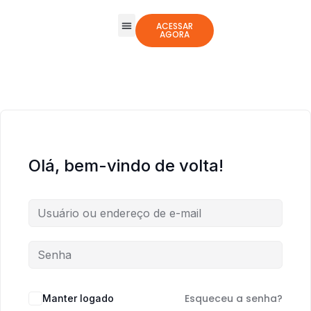
ACESSAR
AGORA
Todos os Cursos
Jogos Integrativos
Olá, bem-vindo de volta!
Esqueceu a senha?
Manter logado