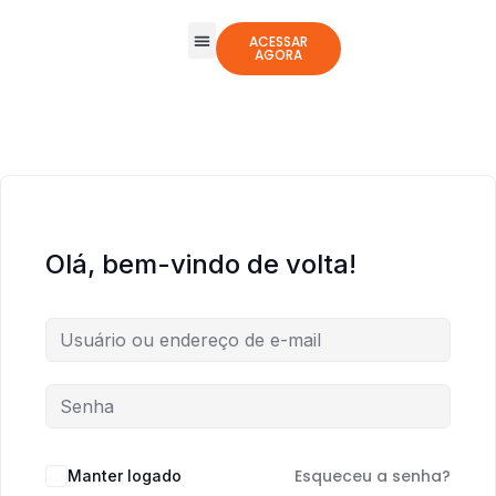
ACESSAR
AGORA
Todos os Cursos
Jogos Integrativos
Olá, bem-vindo de volta!
Esqueceu a senha?
Manter logado