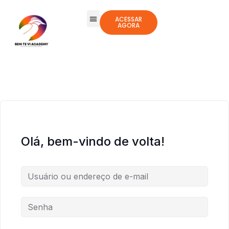
ACESSAR
AGORA
Todos os Cursos
Jogos Integrativos
Olá, bem-vindo de volta!