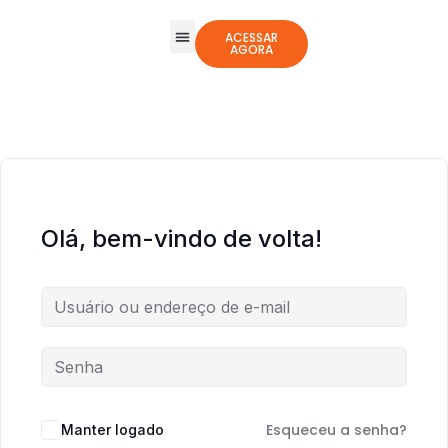
ACESSAR
AGORA
Todos os Cursos
Jogos Integrativos
Olá, bem-vindo de volta!
Esqueceu a senha?
Manter logado