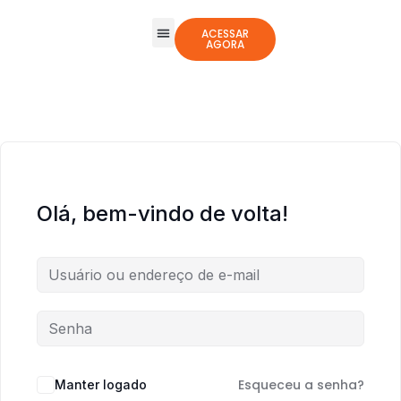
ACESSAR
AGORA
Todos os Cursos
Jogos Integrativos
Olá, bem-vindo de volta!
Esqueceu a senha?
Manter logado