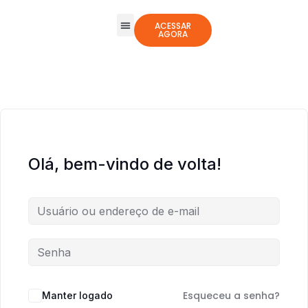
ACESSAR
AGORA
Todos os Cursos
Jogos Integrativos
Olá, bem-vindo de volta!
Esqueceu a senha?
Manter logado