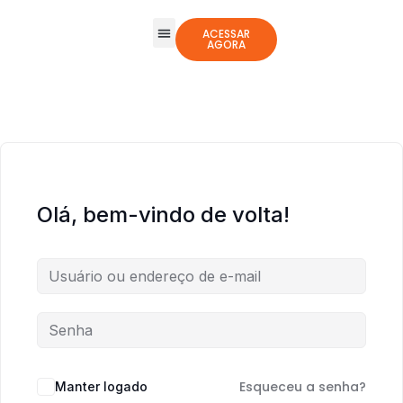
ACESSAR
AGORA
Todos os Cursos
Jogos Integrativos
Olá, bem-vindo de volta!
Esqueceu a senha?
Manter logado