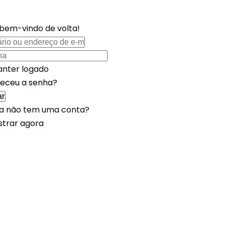
 bem-vindo de volta!
nter logado
eceu a senha?
ar
a não tem uma conta?
strar agora