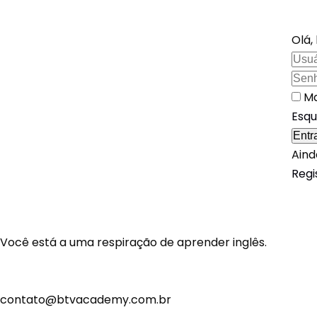
Olá,
Ma
Esqu
Entr
Aind
Regi
Você está a uma respiração de aprender inglês.
+55 12 99261-7400
contato@btvacademy.com.br