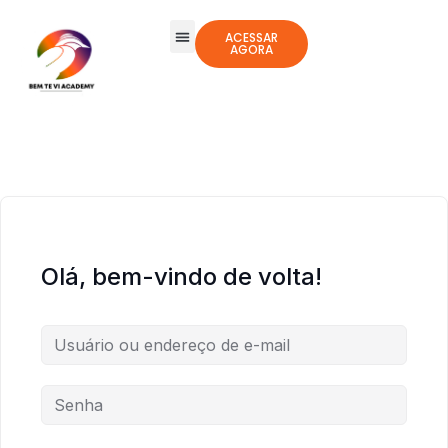
ACESSAR
AGORA
Todos os Cursos
Jogos Integrativos
Olá, bem-vindo de volta!