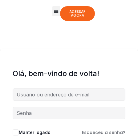
ACESSAR
AGORA
Todos os Cursos
Jogos Integrativos
Olá, bem-vindo de volta!
Esqueceu a senha?
Manter logado