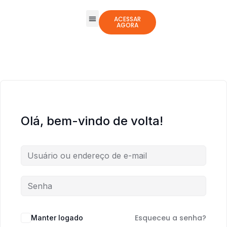
ACESSAR
AGORA
Todos os Cursos
Jogos Integrativos
Olá, bem-vindo de volta!
Esqueceu a senha?
Manter logado