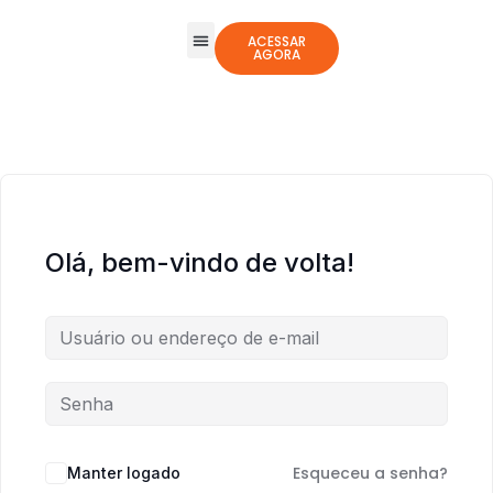
ACESSAR
AGORA
Todos os Cursos
Jogos Integrativos
Olá, bem-vindo de volta!
Esqueceu a senha?
Manter logado