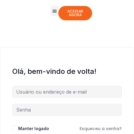
ACESSAR
AGORA
Todos os Cursos
Jogos Integrativos
Olá, bem-vindo de volta!
Esqueceu a senha?
Manter logado