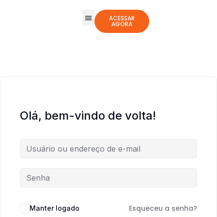
ACESSAR
AGORA
Todos os Cursos
Jogos Integrativos
Olá, bem-vindo de volta!
Esqueceu a senha?
Manter logado