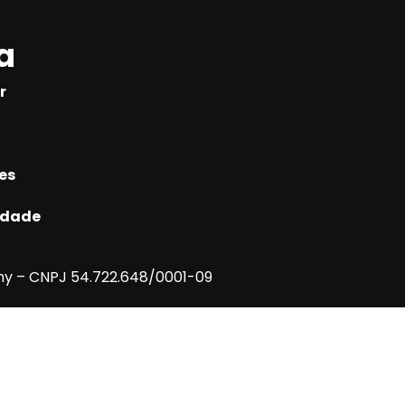
a
r
es
cidade
y – CNPJ 54.722.648/0001-09