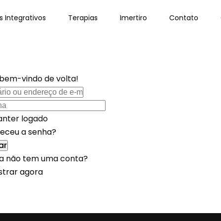
s Integrativos
Terapias
Imertiro
Contato
 bem-vindo de volta!
nter logado
eceu a senha?
ar
a não tem uma conta?
strar agora