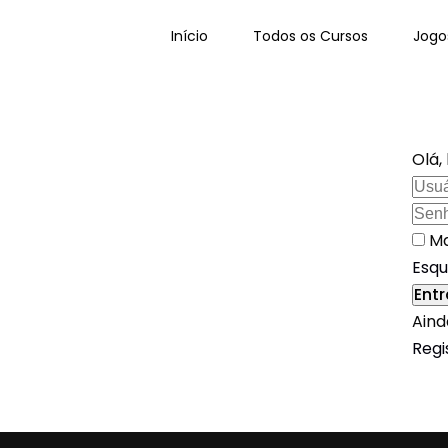
Início
Todos os Cursos
Jogo
Olá,
Ma
Esqu
Entr
Aind
Regi