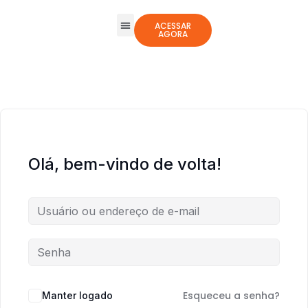
ACESSAR
AGORA
Todos os Cursos
Jogos Integrativos
Olá, bem-vindo de volta!
Esqueceu a senha?
Manter logado