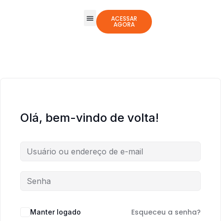
ACESSAR
AGORA
Todos os Cursos
Jogos Integrativos
Olá, bem-vindo de volta!
Esqueceu a senha?
Manter logado