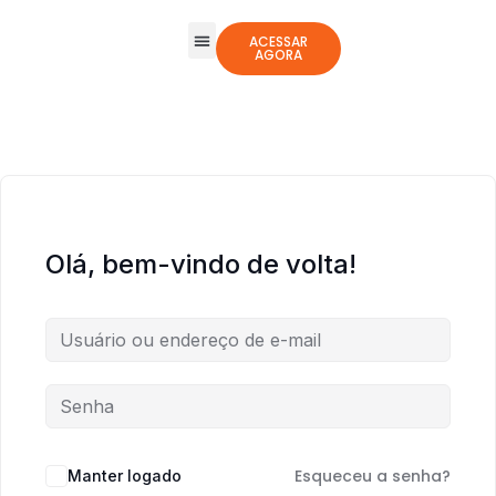
ACESSAR
AGORA
Todos os Cursos
Jogos Integrativos
Olá, bem-vindo de volta!
Esqueceu a senha?
Manter logado