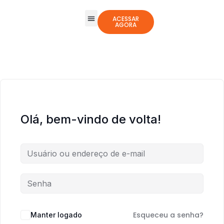
ACESSAR
AGORA
Todos os Cursos
Jogos Integrativos
Olá, bem-vindo de volta!
Esqueceu a senha?
Manter logado