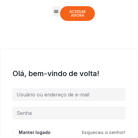
ACESSAR
AGORA
Todos os Cursos
Jogos Integrativos
Olá, bem-vindo de volta!
Esqueceu a senha?
Manter logado