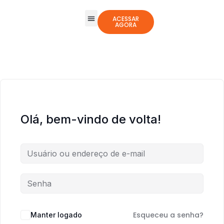
ACESSAR
AGORA
Todos os Cursos
Jogos Integrativos
Olá, bem-vindo de volta!
Esqueceu a senha?
Manter logado