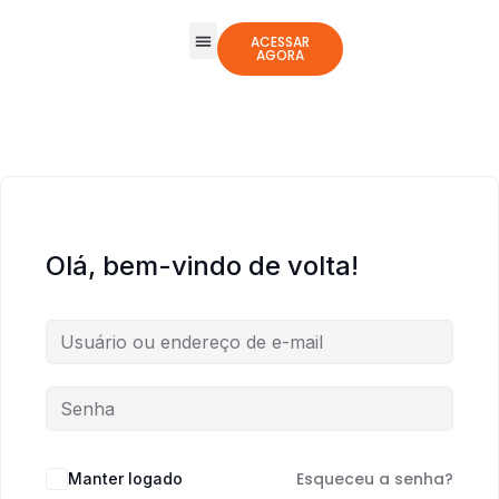
ACESSAR
AGORA
Todos os Cursos
Jogos Integrativos
Olá, bem-vindo de volta!
Esqueceu a senha?
Manter logado