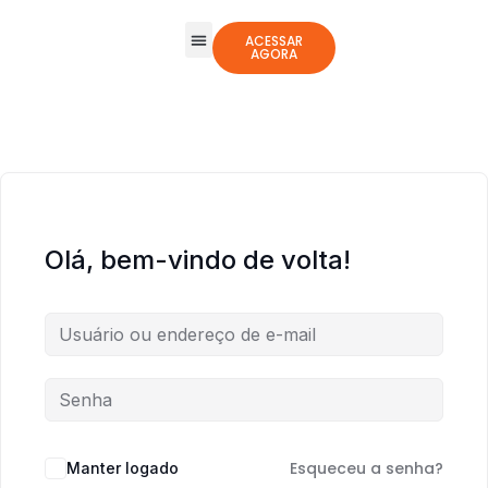
ACESSAR
AGORA
Todos os Cursos
Jogos Integrativos
Olá, bem-vindo de volta!
Esqueceu a senha?
Manter logado