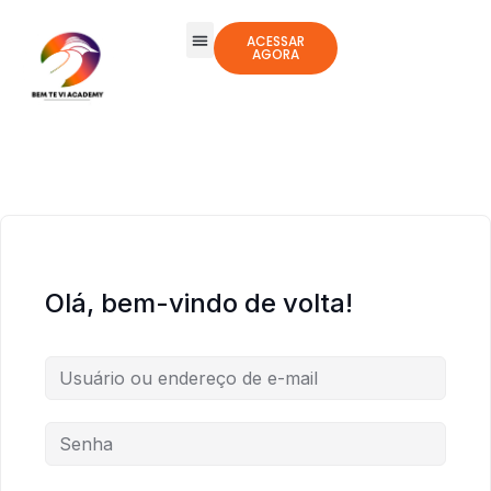
ACESSAR
AGORA
Todos os Cursos
Jogos Integrativos
Olá, bem-vindo de volta!