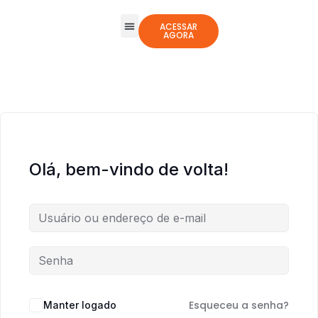
ACESSAR
AGORA
Todos os Cursos
Jogos Integrativos
Olá, bem-vindo de volta!
Esqueceu a senha?
Manter logado