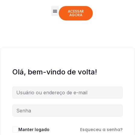
ACESSAR
AGORA
Todos os Cursos
Jogos Integrativos
Olá, bem-vindo de volta!
Esqueceu a senha?
Manter logado