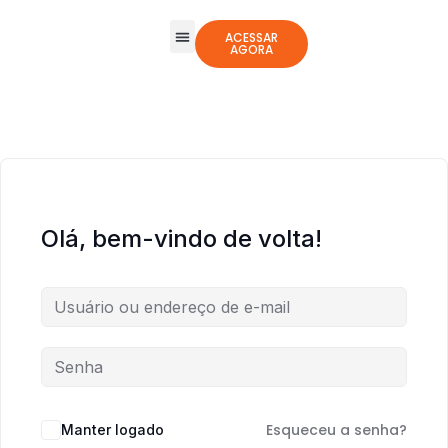
ACESSAR
AGORA
Todos os Cursos
Jogos Integrativos
Olá, bem-vindo de volta!
Esqueceu a senha?
Manter logado