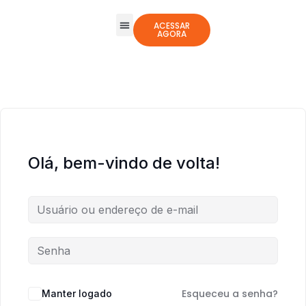
ACESSAR
AGORA
Todos os Cursos
Jogos Integrativos
Olá, bem-vindo de volta!
Esqueceu a senha?
Manter logado