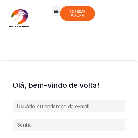
ACESSAR
AGORA
Todos os Cursos
Jogos Integrativos
Olá, bem-vindo de volta!