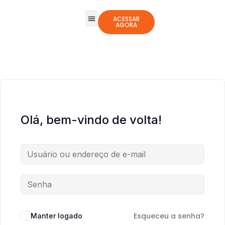
ACESSAR
AGORA
Todos os Cursos
Jogos Integrativos
Olá, bem-vindo de volta!
Esqueceu a senha?
Manter logado