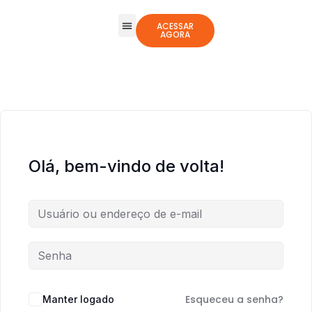
ACESSAR
AGORA
Todos os Cursos
Jogos Integrativos
Olá, bem-vindo de volta!
Esqueceu a senha?
Manter logado