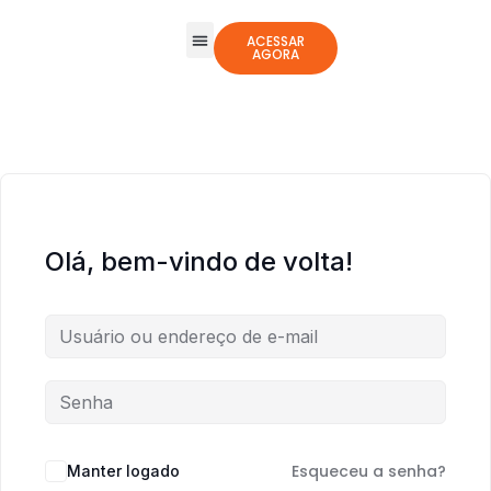
ACESSAR
AGORA
Todos os Cursos
Jogos Integrativos
Olá, bem-vindo de volta!
Esqueceu a senha?
Manter logado