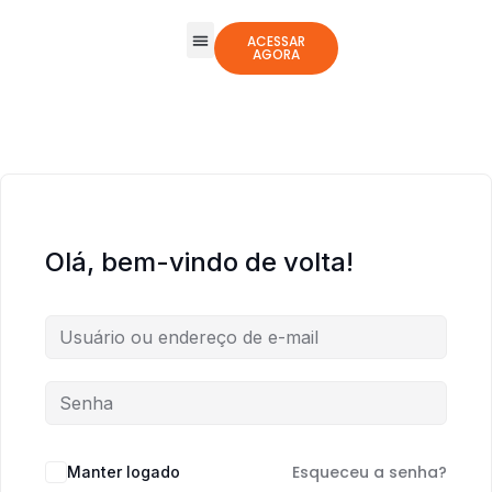
ACESSAR
AGORA
Todos os Cursos
Jogos Integrativos
Olá, bem-vindo de volta!
Esqueceu a senha?
Manter logado