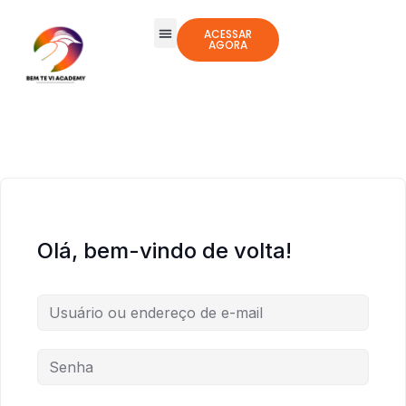
ACESSAR
AGORA
Todos os Cursos
Jogos Integrativos
Olá, bem-vindo de volta!