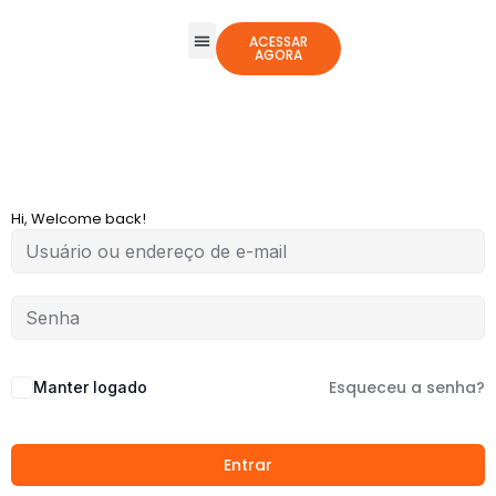
ACESSAR
AGORA
Todos os Cursos
Jogos Integrativos
Hi, Welcome back!
Esqueceu a senha?
Manter logado
Entrar